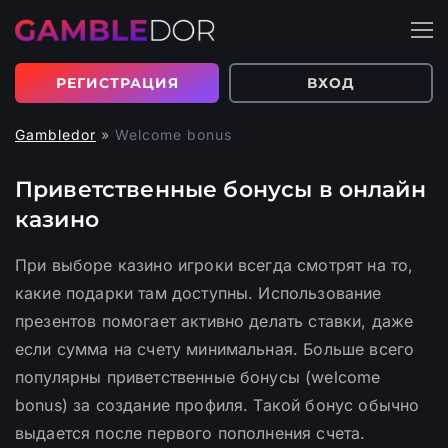
РЕГИСТРАЦИЯ
ВХОД
Gambledor
»
Welcome bonus
Приветственные бонусы в онлайн
казино
При выборе казино игроки всегда смотрят на то,
какие подарки там доступны. Использование
презентов помогает активно делать ставки, даже
если сумма на счету минимальная. Больше всего
популярны приветственные бонусы (welcome
bonus) за создание профиля. Такой бонус обычно
выдается после первого пополнения счета.