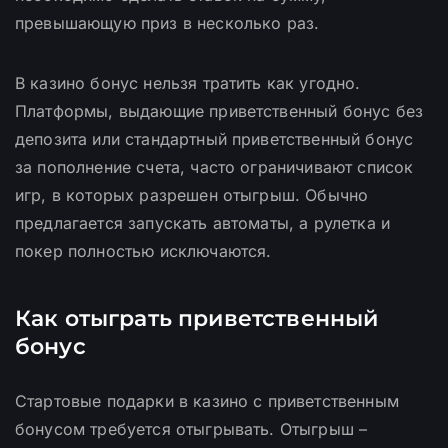
превышающую приз в несколько раз.
В казино бонус нельзя тратить как угодно.
Платформы, выдающие приветственный бонус без
депозита или стандартный приветственный бонус
за пополнение счета, часто ограничивают список
игр, в которых разрешен отыгрыш. Обычно
предлагается запускать автоматы, а рулетка и
покер полностью исключаются.
Как отыграть приветственный
бонус
Стартовые подарки в казино с приветственным
бонусом требуется отыгрывать. Отыгрыш –