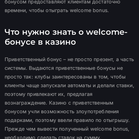
бонусом предоставляют клиентам достаточно
времени, чтобы отыграть welcome bonus.
Что нужно знать о welcome-
бонусе в казино
Приветственный бонус – не просто презент, а часть
системы. Выдаются приветственные бонусы не
просто так: клубы заинтересованы в том, чтобы
клиенты чаще запускали автоматы и делали ставки,
поэтому привлекают их, предлагая
вознаграждение. Казино с приветственным
бонусом учли возможность злоупотребления
подарками, поэтому ввели правило по отыгрышу.
Прежде чем вывести полученный welcome bonus,
необходимо сделать ставок на сумму,