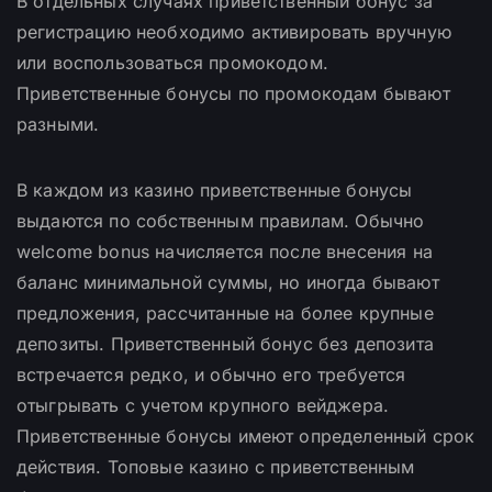
В отдельных случаях приветственный бонус за
регистрацию необходимо активировать вручную
или воспользоваться промокодом.
Приветственные бонусы по промокодам бывают
разными.
В каждом из казино приветственные бонусы
выдаются по собственным правилам. Обычно
welcome bonus начисляется после внесения на
баланс минимальной суммы, но иногда бывают
предложения, рассчитанные на более крупные
депозиты. Приветственный бонус без депозита
встречается редко, и обычно его требуется
отыгрывать с учетом крупного вейджера.
Приветственные бонусы имеют определенный срок
действия. Топовые казино с приветственным