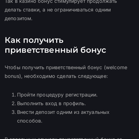
Так в казино бонус стимулирует продолжать
делать ставки, а не ограничиваться одним
депозитом.
Как получить
приветственный бонус
Чтобы получить приветственный бонус (welcome
bonus), необходимо сделать следующее:
Пройти процедуру регистрации.
Выполнить вход в профиль.
Внести депозит одним из актуальных
способов.