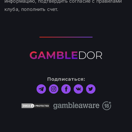
информацию, подтвердить согласие с правилами
клуба, пополнить счет.
Подписаться: