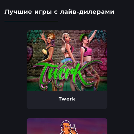
Лучшие игры с лайв-дилерами
Twerk