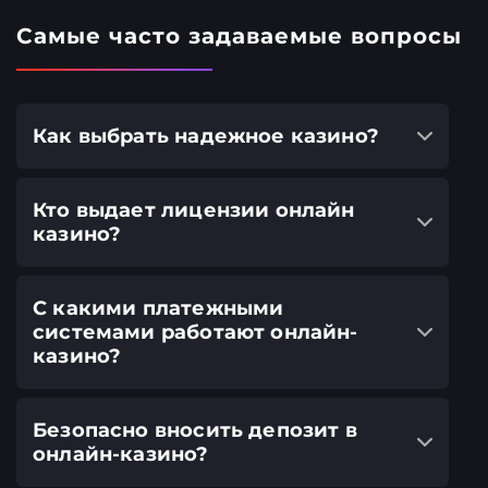
Самые часто задаваемые вопросы
Как выбрать надежное казино?
Выбирать казино следует по нескольким
основным критериям. В первую очередь это
Кто выдает лицензии онлайн
наличие лицензии, сертификатов и других
казино?
официальных документов, которые можно
Лицензии для онлайн казино выдают
проверить. На выбор гемблера может
специальные комиссии, которые
С какими платежными
влиять ассортимент развлечений, удобство
подтверждают, насколько платформа, ее
системами работают онлайн-
интерфейса, варианты ввода и вывода
функционал, денежные активы и прочие
казино?
средств, добросовестность сотрудников
характеристики соответствуют стандартам.
Интернет казино работают с самыми
поддержки и прочие факторы. Не
Лицензии бывают международными и
надежными и популярными в отдельных
Безопасно вносить депозит в
последнюю роль играет репутация площадки
внутренними. Сегодня лицензии выдают
регионах платежными системами. Эти
онлайн-казино?
у игроков, которые изучили систему
Кюрасао, Мальта, Мэн, Канада (комиссия
сервисы должны гарантировать
В лицензионном интернет казино делать