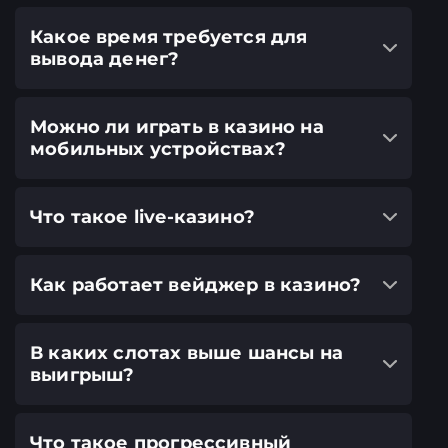
изнутри. Только по одним отзывам можно
Канаваке), Великобритания (UK Gambling
безопасность денежных операций и
депозиты совершенно безопасно. Деньги
Какое время требуется для
составить мнение о том, насколько честным
Commission), Дания, Бельгия и ряд других
создавать максимальные удобства для
зачисляются моментально и в дальнейшем
вывода денег?
является игровой ресурс.
стран.
большинства пользователей. Почти все
используются игроком на его усмотрение.
Время исходящих транзакций варьируется
виртуальные игровые площадки принимают
Небезопасно пополнять счет на площадках с
от нескольких часов до нескольких дней.
Можно ли играть в казино на
депозиты с банковских карт Visa/MC,
сомнительной репутацией.
Чтобы сократить время вывода, клиентам
мобильных устройствах?
электронных кошельков Qiwi, WebMoney,
казино рекомендуется изначально
Почти у всех онлайн казино есть версии,
операторов мобильной сети и т. д.
выполнять все требования:
адаптированные под мобильные устройства,
Что такое live-казино?
работающие на ОС iOS или Android. Можно
полностью заполнить профиль;
Live-казино – это возможность сыграть с
скачать и установить специальное
подтвердить адрес email;
настоящим крупье. Игра в режиме онлайн
Как работает вейджер в казино?
приложение. В мобильном казино сохранен
отыгрывать бонусы;
может транслироваться из любой страны,
Вейджер обычно используется для
полный функционал и ассортимент игр. С
соблюдать требования по обороту
процесс отображается на экране
отыгрыша бонусных средств и подарков
телефона можно участвовать в лотереях,
В каких слотах выше шансы на
баланса;
компьютера или смартфона. Особенности
казино. По сути, это минимальное
акциях, турнирах, пополнять счет и
выигрыш?
выбирать для вывода инструмент,
лайв-казино следующие:
количество ставок, которые необходимо
выводить призовые, общаться с
Шанс получить выигрыш выше в автоматах,
который ранее был использован для
сделать, чтобы получить возможность
техподдержкой. То есть делать все то же,
крупье может находиться в офлайн-
которые востребованы у большего
ввода.
Что такое прогрессивный