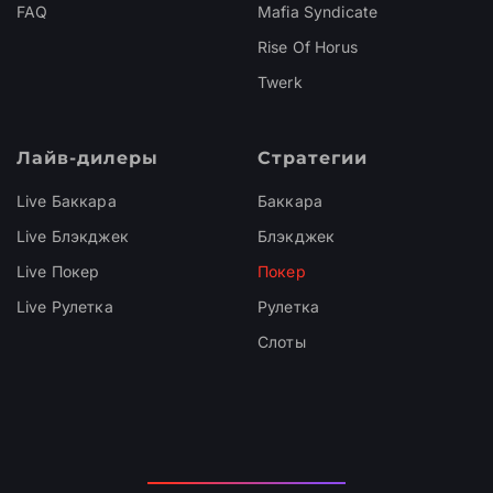
FAQ
Mafia Syndicate
Rise Of Horus
Twerk
Лайв-дилеры
Стратегии
Live Баккара
Баккара
Live Блэкджек
Блэкджек
Live Покер
Покер
Live Рулетка
Рулетка
Слоты