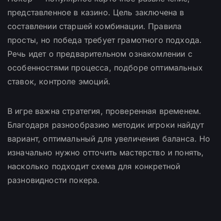
представленное в казино. Цель заключена в
составлении старшей комбинации. Правила
просты, но победа требует грамотного подхода.
Речь идет о предварительном ознакомлении с
особенностями процесса, подборе оптимальных
ставок, контроле эмоций.
В игре важна стратегия, проверенная временем.
Благодаря разнообразию методик игроки найдут
вариант, оптимальный для увеличения баланса. Но
изначально нужно отточить мастерство и понять,
насколько подходит схема для конкретной
разновидности покера.