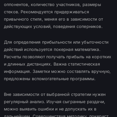
оппонентов, количество участников, размеры
стеков. Рекомендуется придерживаться
привычного стиля, меняя его в зависимости от
действующих условий, поведения соперников.
Для определения прибыльности или убыточности
действий используется покерная математика.
Расчеты позволяют получать прибыль на коротких
и длинных дистанциях. Важна статистическая
информация. Заметки можно составлять вручную,
предложены вспомогательные программы.
Вне зависимости от выбранной стратегии нужен
регулярный анализ. Изучая сыгранные раздачи,
можно выявить ошибки и не допускать их в
дальнейшем. Совершенствуя методику, покерист