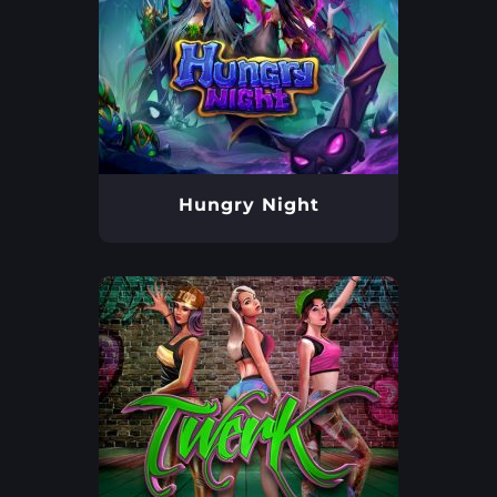
Hungry Night