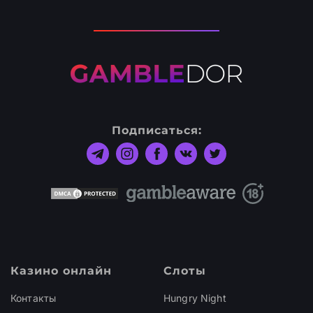
Подписаться:
Казино онлайн
Слоты
Контакты
Hungry Night