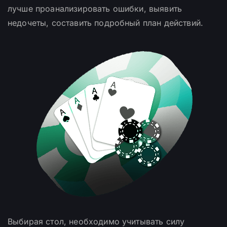
лучше проанализировать ошибки, выявить
недочеты, составить подробный план действий.
Выбирая стол, необходимо учитывать силу