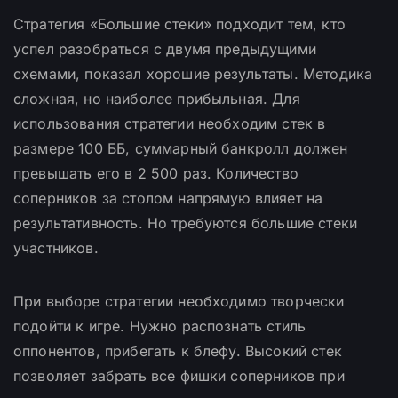
Стратегия «Большие стеки» подходит тем, кто
успел разобраться с двумя предыдущими
схемами, показал хорошие результаты. Методика
сложная, но наиболее прибыльная. Для
использования стратегии необходим стек в
размере 100 ББ, суммарный банкролл должен
превышать его в 2 500 раз. Количество
соперников за столом напрямую влияет на
результативность. Но требуются большие стеки
участников.
При выборе стратегии необходимо творчески
подойти к игре. Нужно распознать стиль
оппонентов, прибегать к блефу. Высокий стек
позволяет забрать все фишки соперников при