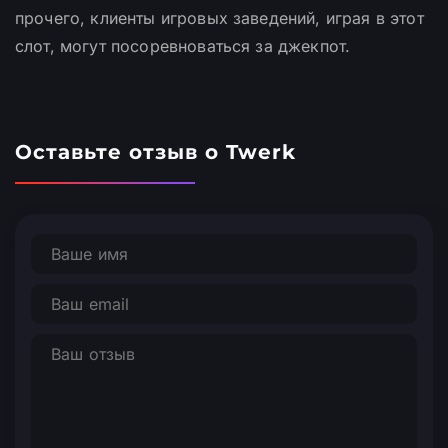
прочего, клиенты игровых заведений, играя в этот
слот, могут посоревноваться за джекпот.
Оставьте отзыв о Twerk