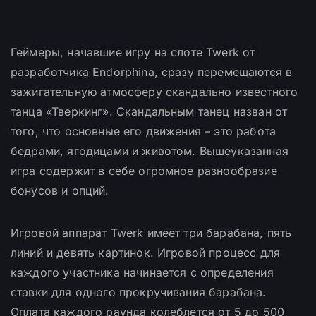
Геймеры, начавшие игру на слоте Twerk от
разработчика Endorphina, сразу перемещаются в
зажигательную атмосферу скандально известного
танца «Тверкинг». Скандальным танец назван от
того, что основные его движения – это работа
бедрами, ягодицами и животом. Вышеуказанная
игра содержит в себе огромное разнообразие
бонусов и опций.
Игровой аппарат Twerk имеет три барабана, пять
линий и девять картинок. Игровой процесс для
каждого участника начинается с определения
ставки для одного прокручивания барабана.
Оплата каждого раунда колеблется от 5 до 500