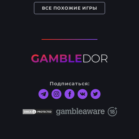
ВСЕ ПОХОЖИЕ ИГРЫ
Подписаться: