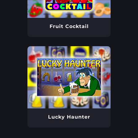
Fruit Cocktail
Lucky Haunter