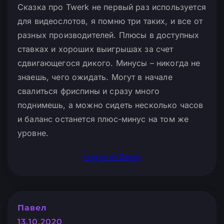
Сказка про Twerk не первый раз используется
для видеослотов, я помню три таких, и все от
разных производителей. Плюсы в доступных
ставках и хороших выигрышах за счет
сдвигающегося дикого. Минусы – никогда не
знаешь, чего ожидать. Могут в начале
свалиться фриспины и сразу много
поднимешь, а можно сидеть несколько часов
и баланс останется плюс-минус на том же
уровне.
Log in to Reply
Павел
13.10.2020