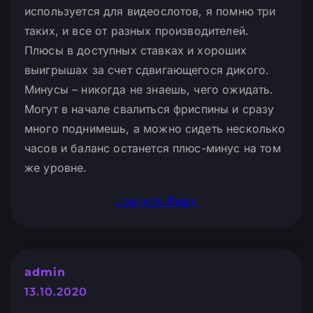
используется для видеослотов, я помню три
таких, и все от разных производителей.
Плюсы в доступных ставках и хороших
выигрышах за счет сдвигающегося дикого.
Минусы – никогда не знаешь, чего ожидать.
Могут в начале свалиться фриспины и сразу
много поднимешь, а можно сидеть несколько
часов и баланс останется плюс-минус на том
же уровне.
Log in to Reply
admin
13.10.2020