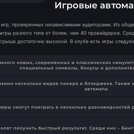
Игровые автом
т игр, проверенных независимыми аудиторами. Их обще
гры разного типа от более, чем 40 провайдеров. Сре
игрыша достаточно высокой. В клубе есть игры следую
много новых, современных и классических симулят
специальные символы, бонусы и дополнит
азино несколько видов покера и блэкджека. Также 
автоматы
еры смогут поиграть в несколько разновидностей рул
олят получить быстрый результат. Среди них – Бинг