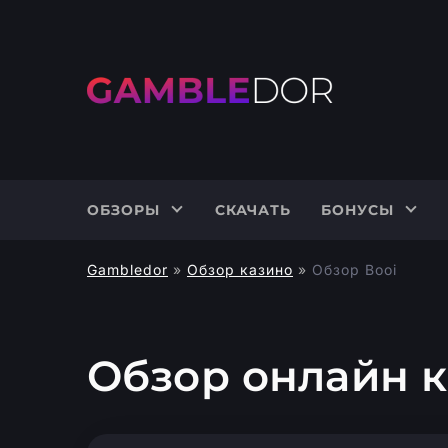
ОБЗОРЫ
СКАЧАТЬ
БОНУСЫ
Gambledor
»
Обзор казино
»
Обзор Booi
Обзор онлайн к