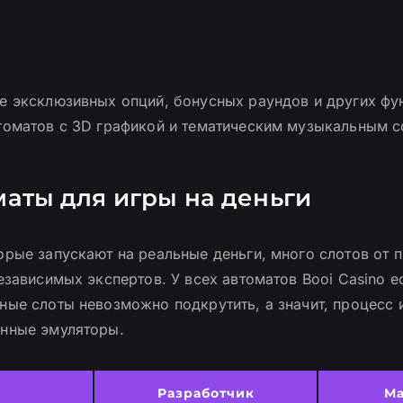
е эксклюзивных опций, бонусных раундов и других фун
втоматов с 3D графикой и тематическим музыкальным 
аты для игры на деньги
орые запускают на реальные деньги, много слотов от 
езависимых экспертов. У всех автоматов Booi Casino 
ные слоты невозможно подкрутить, а значит, процесс 
анные эмуляторы.
Разработчик
Ма