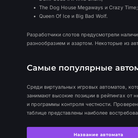
The Dog House Megaways и Crazy Time;
Queen Of Ice и Big Bad Wolf.
Разработчики слотов предусмотрели наличи
разнообразием и азартом. Некоторые из а
Самые популярные автом
Среди виртуальных игровых автоматов, кот
занимают высокие позиции в рейтингах от н
и программы контроля честности. Проверен
таблице представлены наиболее востребов
Название автомата