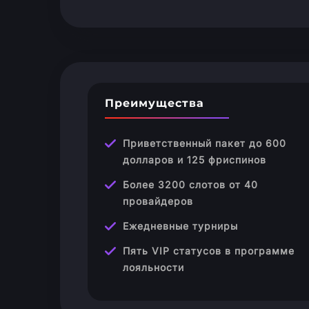
Преимущества
Приветственный пакет до 600
долларов и 125 фриспинов
Более 3200 слотов от 40
провайдеров
Ежедневные турниры
Пять VIP статусов в программе
лояльности