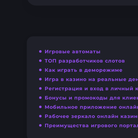
Игровые автоматы
ТОП разработчиков слотов
Как играть в деморежиме
Игра в казино на реальные де
Регистрация и вход в личный 
Бонусы и промокоды для клие
Мобильное приложение онлай
Рабочее зеркало онлайн казин
Преимущества игрового порта