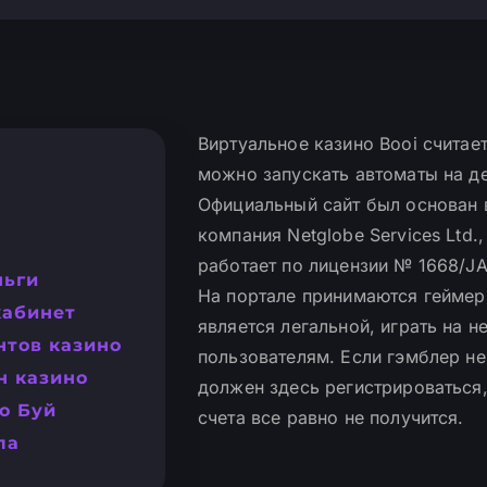
Виртуальное казино Booi счита
можно запускать автоматы на д
Официальный сайт был основан в
компания Netglobe Services Ltd
работает по лицензии № 1668/JA
ньги
На портале принимаются геймеры
кабинет
является легальной, играть на 
нтов казино
пользователям. Если гэмблер не
н казино
должен здесь регистрироваться,
о Буй
счета все равно не получится.
ла