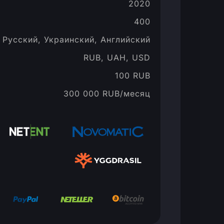
2020
400
Русский, Украинский, Английский
RUB, UAH, USD
100 RUB
300 000 RUB/месяц