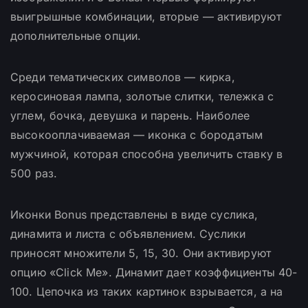
выигрышные комбинации, вторые — активируют
дополнительные опции.
Среди тематических символов — кирка,
керосиновая лампа, золотые слитки, тележка с
углем, бочка, девушка и парень. Наиболее
высокооплачиваемая — иконка с бородатым
мужчиной, которая способна увеличить ставку в
500 раз.
Иконки Bonus представлены в виде суслика,
динамита и листа с объявлением. Суслики
приносят множители 5, 15, 30. Они активируют
опцию «Click Me». Динамит дает коэффициенты 40-
100. Цепочка из таких картинок взрывается, а на