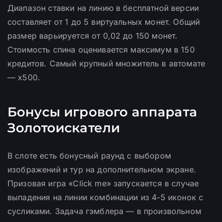
Диапазон ставки на линию в бесплатной версии
составляет от 1 до 5 виртуальных монет. Общий
размер варьируется от 0,02 до 150 монет.
Стоимость спина оценивается максимум в 150
кредитов. Самый крупный множитель в автомате
— х500.
Бонусы игрового аппарата
Золотоискатели
В слоте есть бонусный раунд с выбором
изображений и тур на дополнительном экране.
Призовая игра «Click me» запускается в случае
выпадения на линии комбинации из 4-5 иконок с
сусликами. Задача гэмблера — в произвольном