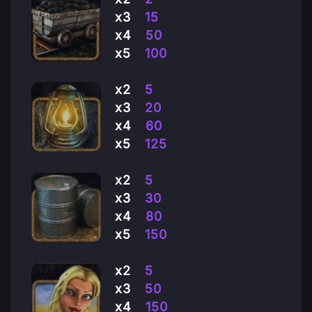
х3
15
х4
50
х5
100
х2
5
х3
20
х4
60
х5
125
х2
5
х3
30
х4
80
х5
150
х2
5
х3
50
х4
150