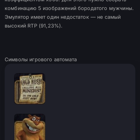
комбинацию 5 изображений бородатого мужчины.
Эмулятор имеет один недостаток — не самый
высокий RTP (91,23%).
Символы игрового автомата