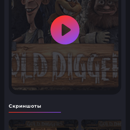
Скриншоты