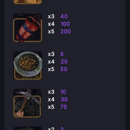
х3
40
х4
100
х5
200
х3
5
х4
20
х5
50
х3
10
х4
30
х5
75
х2
2