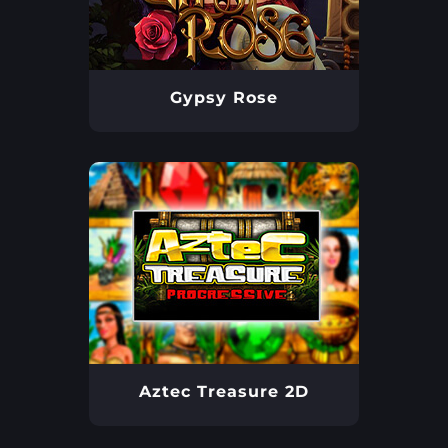
Gypsy Rose
Aztec Treasure 2D