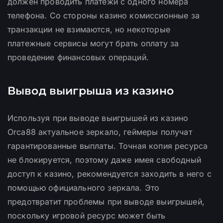
должен проводить платежи с одного номера
телефона. Со стороны казино комиссионные за
транзакции не взимаются, но некоторые
платежные сервисы могут брать оплату за
проведение финансовых операций.
Вывод выигрыша из казино
Используя при выводе выигрышей из казино
Orca88 актуальное зеркало, геймеры получат
гарантированные выплаты. Точная копия ресурса
не блокируется, поэтому даже имея свободный
доступ к казино, рекомендуется заходить в него с
помощью официального зеркала. Это
предотвратит проблемы при выводе выигрышей,
поскольку игровой ресурс может быть