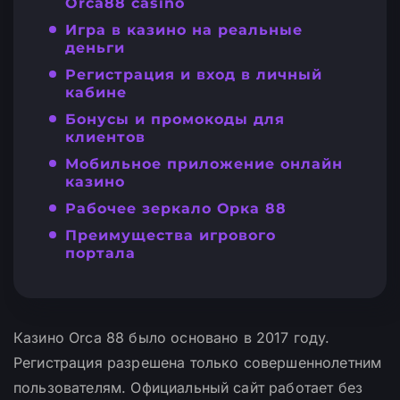
Orca88 casino
Игра в казино на реальные
деньги
Регистрация и вход в личный
кабине
Бонусы и промокоды для
клиентов
Мобильное приложение онлайн
казино
Рабочее зеркало Орка 88
Преимущества игрового
портала
Казино Orca 88 было основано в 2017 году.
Регистрация разрешена только совершеннолетним
пользователям. Официальный сайт работает без