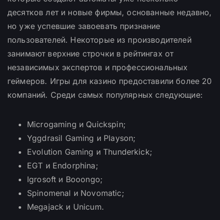
десятков лет и новые фирмы, основанные недавно,
но уже успевшие завоевать признание
пользователей. Некоторые из производителей
занимают верхние строчки в рейтингах от
независимых экспертов и профессиональных
геймеров. Игры для казино предоставили более 20
компаний. Среди самых популярных следующие:
Microgaming и Quickspin;
Yggdrasil Gaming и Playson;
Evolution Gaming и Thunderkick;
EGT и Endorphina;
Igrosoft и Booongo;
Spinomenal и Novomatic;
Megajack и Unicum.