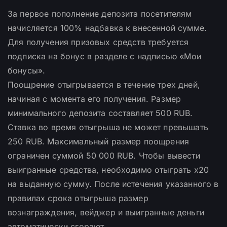
За первое пополнение депозита посетителям
начисляется 100% надбавка к внесенной сумме.
Для получения призовых средств требуется
подписка на бонус в разделе с надписью «Мои
бонусы».
Поощрение отыгрывается в течение трех дней,
начиная с момента его получения. Размер
минимального депозита составляет 500 RUB.
Ставка во время отыгрыша не может превышать
250 RUB. Максимальный размер поощрения
ограничен суммой 50 000 RUB. Чтобы вывести
выигранные средства, необходимо отыграть х20
на выданную сумму. После истечения указанного в
правилах срока отыгрыша размер
вознаграждения, вейджер и выигранные деньги
автоматически сгорают.