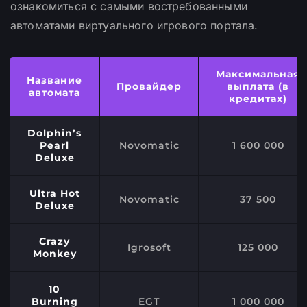
ознакомиться с самыми востребованными
автоматами виртуального игрового портала.
Максимальная
Название
Провайдер
выплата (в
автомата
кредитах)
Dolphin’s
Pearl
Novomatic
1 600 000
Deluxe
Ultra Hot
Novomatic
37 500
Deluxe
Crazy
Igrosoft
125 000
Monkey
10
Burning
EGT
1 000 000