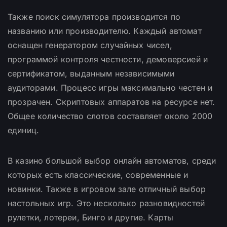
Также поиск симулятора производится по
названию или производителю. Каждый автомат
оснащен генератором случайных чисел,
программой контроля честности, демоверсией и
сертификатом, выданным независимыми
аудиторами. Процесс игры максимально честен и
прозрачен. Скриптовых аппаратов на ресурсе нет.
Общее количество слотов составляет около 2000
единиц.
В казино большой выбор онлайн автоматов, среди
которых есть классические, современные и
новинки. Также в игровом зале отличный выбор
настольных игр. Это несколько разновидностей
рулетки, лотереи, Бинго и другие. Карты