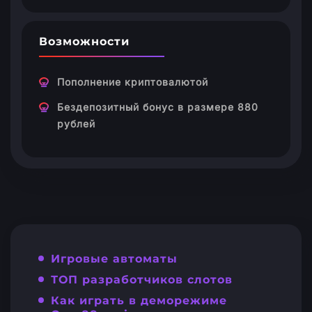
Возможности
Пополнение криптовалютой
Бездепозитный бонус в размере 880
рублей
Игровые автоматы
ТОП разработчиков слотов
Как играть в деморежиме