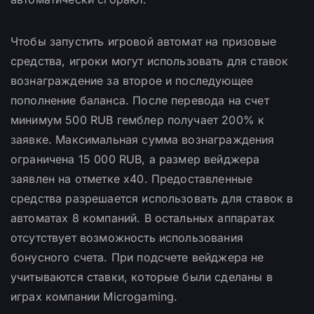
Чтобы запустить игровой автомат на призовые
средства, игроки могут использовать для ставок
вознаграждение за второе и последующее
пополнение баланса. После перевода на счет
минимум 500 RUB гемблер получает 200% к
заявке. Максимальная сумма вознаграждения
ограничена 15 000 RUB, а размер вейджера
заявлен на отметке х40. Предоставленные
средства разрешается использовать для ставок в
автоматах 8 компаний. В остальных аппаратах
отсутствует возможность использования
бонусного счета. При подсчете вейджера не
учитываются ставки, которые были сделаны в
играх компании Microgaming.