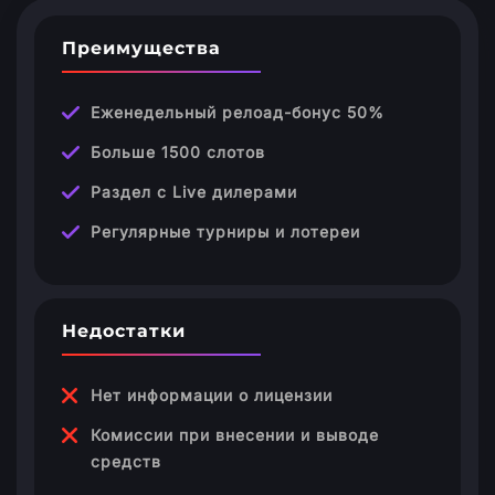
Преимущества
Еженедельный релоад-бонус 50%
Больше 1500 слотов
Раздел с Live дилерами
Регулярные турниры и лотереи
Недостатки
Нет информации о лицензии
Комиссии при внесении и выводе
средств