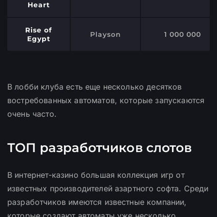
Heart
Rise of
Playson
1 000 000
Egypt
В лобби клуба есть еще несколько десятков
востребованных автоматов, которые запускаются
очень часто.
ТОП разработчиков слотов
В интернет-казино большая коллекция игр от
известных производителей азартного софта. Среди
разработчиков имеются известные компании,
которые создают автоматы уже несколько