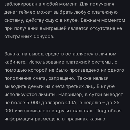
заблокирован в любой момент. Для получения
денег геймер может выбрать любую платежную
систему, действующую в клубе. Важным моментом
при получении выигрышей является отсутствие не
отыгранных бонусов.
Заявка на вывод средств оставляется в личном
кабинете. Использование платежной системы, с
помощью которой не было произведено ни одного
пополнения счета, запрещено. Также нельзя
выводить деньги на счета третьих лиц. В клубе
используются лимиты. Например, в сутки выводят
не более 5 000 долларов США, в неделю – до 25
000 или эквивалент в других валютах. Подробная
информация размещена в правилах казино.