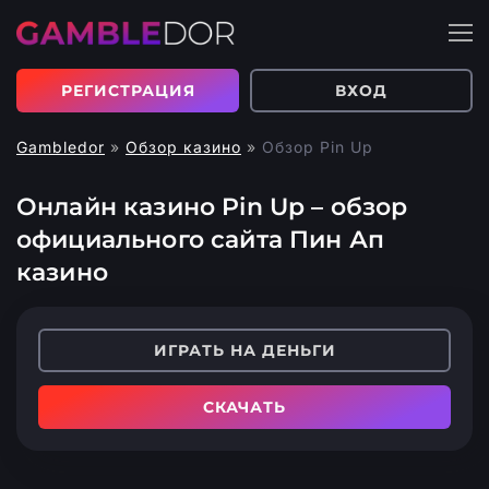
РЕГИСТРАЦИЯ
ВХОД
Gambledor
»
Обзор казино
»
Обзор Pin Up
Онлайн казино Pin Up – обзор
официального сайта Пин Ап
казино
ИГРАТЬ НА ДЕНЬГИ
СКАЧАТЬ