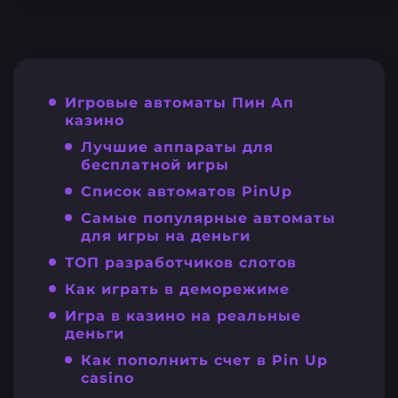
Игровые автоматы Пин Ап
казино
Лучшие аппараты для
бесплатной игры
Список автоматов PinUp
Самые популярные автоматы
для игры на деньги
ТОП разработчиков слотов
Как играть в деморежиме
Игра в казино на реальные
деньги
Как пополнить счет в Pin Up
casino