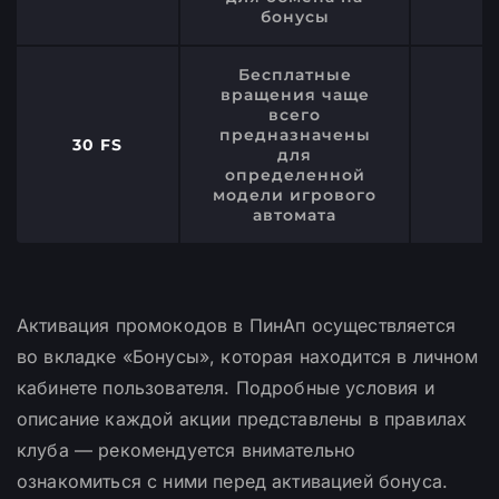
бонусы
Бесплатные
вращения чаще
всего
предназначены
30 FS
4
для
определенной
модели игрового
автомата
Активация промокодов в ПинАп осуществляется
во вкладке «Бонусы», которая находится в личном
кабинете пользователя. Подробные условия и
описание каждой акции представлены в правилах
клуба — рекомендуется внимательно
ознакомиться с ними перед активацией бонуса.