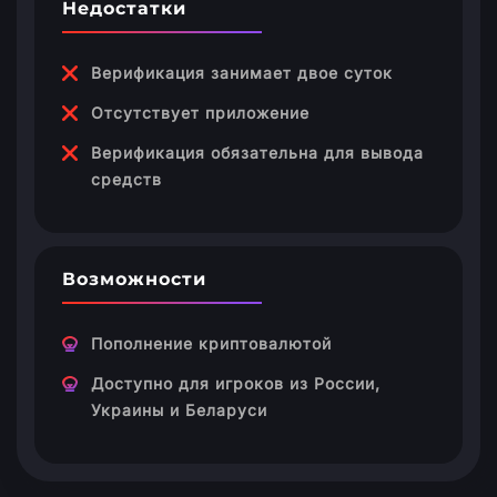
Недостатки
Верификация занимает двое суток
Отсутствует приложение
Верификация обязательна для вывода
средств
Возможности
Пополнение криптовалютой
Доступно для игроков из России,
Украины и Беларуси