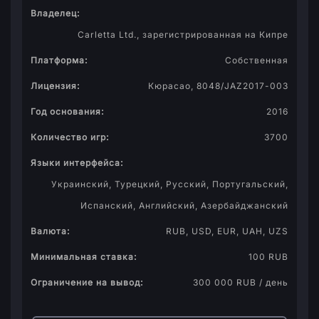
Владелец:
Carletta Ltd., зарегистрированная на Кипре
Платформа:
Собственная
Лицензия:
Кюрасао, 8048/JAZ2017-003
Год основания:
2016
Количество игр:
3700
Языки интерфейса:
Украинский, Турецкий, Русский, Португальский,
Испанский, Английский, Азербайджанский
Валюта:
RUB, USD, EUR, UAH, UZS
Минимальная ставка:
100 RUB
Ограничение на вывод:
300 000 RUB / день