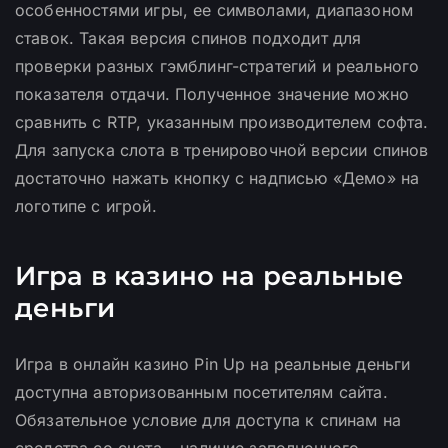
особенностями игры, ее символами, диапазоном
ставок. Такая версия спинов подходит для
проверки разных гэмблинг-стратегий и реального
показателя отдачи. Полученное значение можно
сравнить с RTP, указанным производителем софта.
Для запуска слота в тренировочной версии спинов
достаточно нажать кнопку с надписью «Демо» на
логотипе с игрой.
Игра в казино на реальные
деньги
Игра в онлайн казино Pin Up на реальные деньги
доступна авторизованным посетителям сайта.
Обязательное условие для доступа к спинам на
средства со счета – наличие заполненного