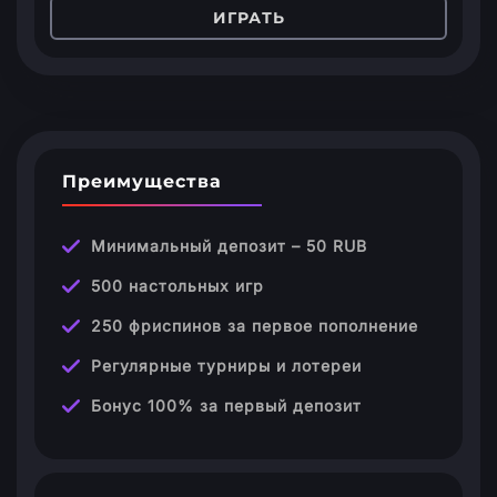
ИГРАТЬ
Преимущества
Минимальный депозит – 50 RUB
500 настольных игр
250 фриспинов за первое пополнение
Регулярные турниры и лотереи
Бонус 100% за первый депозит