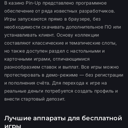
В казино Pin-Up представлено программное
обеспечение от ряда известных разработчиков.
Игры запускаются прямо в браузере, без
необходимости скачивать дополнительное ПО или
устанавливать клиент. Основу коллекции
составляют классические и тематические слоты,
но также доступен раздел с настольными и
карточными играми, отличающимися
разнообразием ставок и выплат. Все игры можно
протестировать в демо-режиме — без регистрации
и пополнения счёта. Для перехода к игре на
реальные деньги потребуется создать профиль и
внести стартовый депозит.
Лучшие аппараты для бесплатной
игры