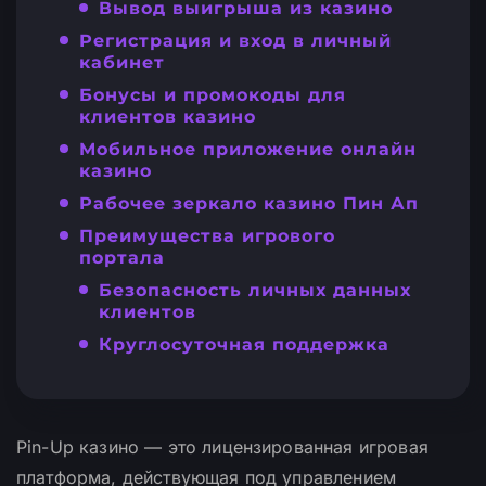
Вывод выигрыша из казино
Регистрация и вход в личный
кабинет
Бонусы и промокоды для
клиентов казино
Мобильное приложение онлайн
казино
Рабочее зеркало казино Пин Ап
Преимущества игрового
портала
Безопасность личных данных
клиентов
Круглосуточная поддержка
Pin-Up казино — это лицензированная игровая
платформа, действующая под управлением