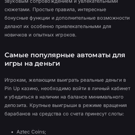
звуковым сопровождением и увлекательными
сюжетами. Простые правила, интересные
бонусные функции и дополнительные возможности
делают их особенно привлекательными для
новичков и опытных игроков.
Самые популярные автоматы для
игры на деньги
Игрокам, желающим выиграть реальные деньги в
Pin Up казино, необходимо войти в личный кабинет
и убедиться в наличии на балансе минимального
депозита. Крупные выигрыши в режиме вращения
барабанов на средства со счета принесут слоты:
Aztec Coins;