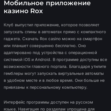
Мобильное приложение
казино Rox
Клуб выпустил приложение, которое позволяет
запускать спины в автоматах прямо с компактного
гаджета. Скачать Rox casino можно на смартфон
или планшет совершенно бесплатно. Оно
адаптировано под устройства с операционной
системой iOS и Android. В программе доступны все
возможности главного портала. Благодаря утилите
гемблеры могут запускать виртуальные автоматы
в удобном месте и в любое время. Они больше не
привязаны к персональному компьютеру.
Интерфейс программы доступен на русском
языке. Навигация по разделам упрощена для