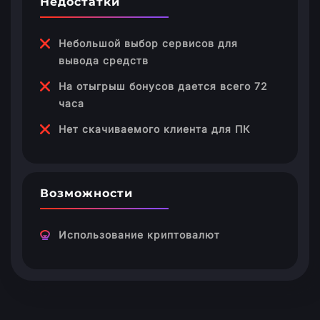
Недостатки
Небольшой выбор сервисов для
вывода средств
На отыгрыш бонусов дается всего 72
часа
Нет скачиваемого клиента для ПК
Возможности
Использование криптовалют