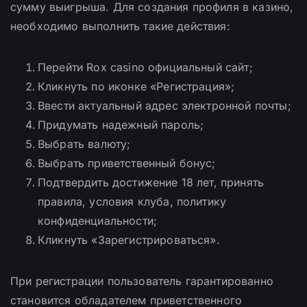
сумму выигрыша. Для создания профиля в казино,
необходимо выполнить такие действия:
Перейти Rox casino официальный сайт;
Кликнуть по иконке «Регистрация»;
Ввести актуальный адрес электронной почты;
Придумать надежный пароль;
Выбрать валюту;
Выбрать приветственный бонус;
Подтвердить достижение 18 лет, принять
правила, условия клуба, политику
конфиденциальности;
Кликнуть «Зарегистрироваться».
При регистрации пользователь гарантированно
становится обладателем приветственного