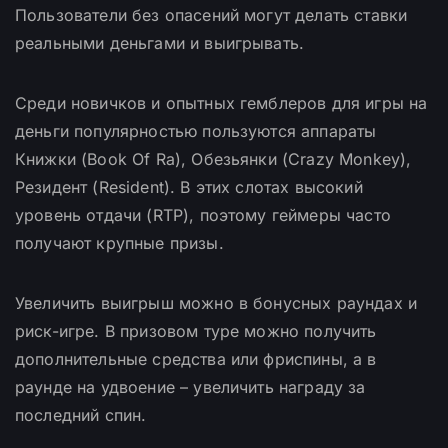
Пользователи без опасений могут делать ставки
реальными деньгами и выигрывать.
Среди новичков и опытных гемблеров для игры на
деньги популярностью пользуются аппараты
Книжки (Book Of Ra), Обезьянки (Crazy Monkey),
Резидент (Resident). В этих слотах высокий
уровень отдачи (RTP), поэтому геймеры часто
получают крупные призы.
Увеличить выигрыш можно в бонусных раундах и
риск-игре. В призовом туре можно получить
дополнительные средства или фриспины, а в
раунде на удвоение – увеличить награду за
последний спин.