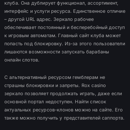
клуба. Она дублирует функционал, ассортимент,
интерфейс и услуги ресурса. Единственное отличие
– другой URL адрес. Зеркало рабочее
обеспечивает постоянный и бесперебойный доступ
к игровым автоматам. Главный сайт клуба может
попасть под блокировку. Из-за этого пользователи
лишаются возможности запускать барабаны
онлайн слотов.
С альтернативный ресурсом гемблерам не
страшны блокировки и запреты. Rox casino
зеркало позволяет продолжать играть, даже если
основной портал недоступен. Найти список
актуальных ресурсов-клонов можно на сайте. Его
также можно получить у представителей саппорта.