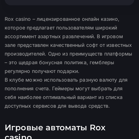
Rox casino – лицензированное онлайн казино,
которое предлагает пользователям широкий
ассортимент азартных развлечений. В игровом
зале представлен качественный софт от известных
производителей. Одно из преимуществ платформы
– это щедрая бонусная политика, гемблеры
регулярно получают подарки.
В клубе можно использовать разную валюту для
пополнения счета. Геймеры могут выбрать для
себя наиболее оптимальный вариант из списка
доступных сервисов для вывода средств.
Игровые автоматы Rox
casino