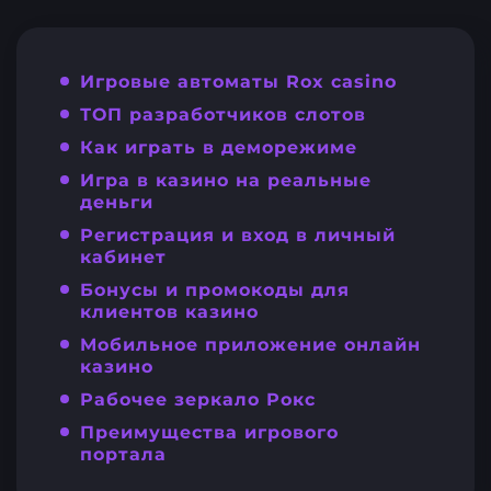
Игровые автоматы Rox casino
ТОП разработчиков слотов
Как играть в деморежиме
Игра в казино на реальные
деньги
Регистрация и вход в личный
кабинет
Бонусы и промокоды для
клиентов казино
Мобильное приложение онлайн
казино
Рабочее зеркало Рокс
Преимущества игрового
портала