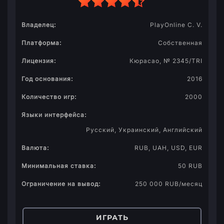
Владелец:
PlayOnline C. V.
Платформа:
Собственная
Лицензия:
Кюрасао, № 2345/TRI
Год основания:
2016
Количество игр:
2000
Языки интерфейса:
Русский, Украинский, Английский
Валюта:
RUB, UAH, USD, EUR
Минимальная ставка:
50 RUB
Ограничение на вывод:
250 000 RUB/месяц
ИГРАТЬ