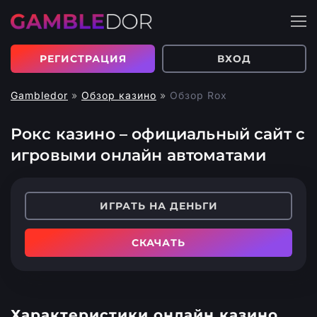
РЕГИСТРАЦИЯ
ВХОД
Gambledor
»
Обзор казино
»
Обзор Rox
Рокс казино – официальный сайт с
игровыми онлайн автоматами
ИГРАТЬ НА ДЕНЬГИ
СКАЧАТЬ
Характеристики онлайн казино