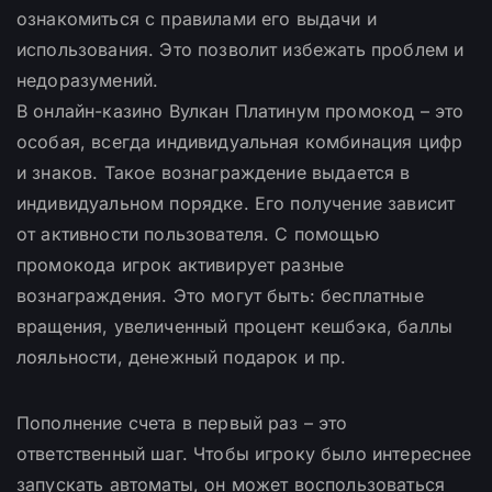
ознакомиться с правилами его выдачи и
использования. Это позволит избежать проблем и
недоразумений.
В онлайн-казино Вулкан Платинум промокод – это
особая, всегда индивидуальная комбинация цифр
и знаков. Такое вознаграждение выдается в
индивидуальном порядке. Его получение зависит
от активности пользователя. С помощью
промокода игрок активирует разные
вознаграждения. Это могут быть: бесплатные
вращения, увеличенный процент кешбэка, баллы
лояльности, денежный подарок и пр.
Пополнение счета в первый раз – это
ответственный шаг. Чтобы игроку было интереснее
запускать автоматы, он может воспользоваться