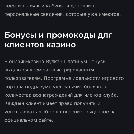
посетить личный кабинет и дополнить
персональные сведения, которые уже имеются.
Бонусы и промокоды для
клиентов казино
В онлайн-казино Вулкан Платинум бонусы
выдаются всем зарегистрированным
пользователям. Программа лояльности игрового
портала подразумевает наличие большого
количества вознаграждений для членов клуба.
Каждый клиент имеет право получить и
использовать любое поощрение, выданное на
официальном сайте.