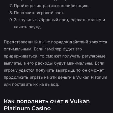
Пройти регистрацию и верификацию.
Пополнить игровой счет.
Загрузить выбранный слот, сделать ставку и
начать раунд.
Представленный выше порядок действий является
оптимальным. Если гэмблер будет его
придерживаться, то сможет получать регулярные
выплаты, а его расходы будут минимальны. Если
игроку удастся получить выигрыш, то он сможет
продолжить играть на эти деньги в Vulkan Platinum
или поставить их на вывод.
Как пополнить счет в Vulkan
Platinum Casino