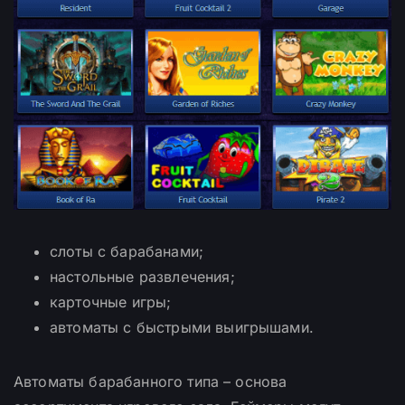
слоты с барабанами;
настольные развлечения;
карточные игры;
автоматы с быстрыми выигрышами.
Автоматы барабанного типа – основа