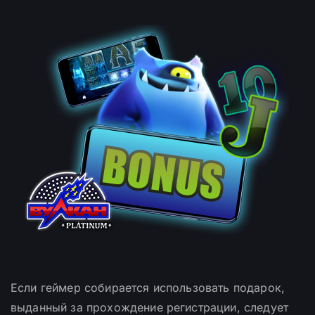
Если геймер собирается использовать подарок,
выданный за прохождение регистрации, следует