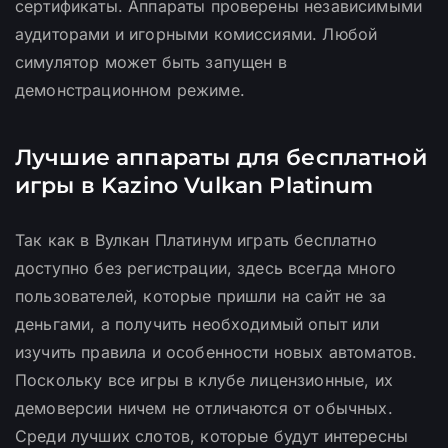
сертификаты. Аппараты проверены независимыми
аудиторами и игорными комиссиями. Любой
симулятор может быть запущен в
демонстрационном режиме.
Лучшие аппараты для бесплатной
игры в Kazino Vulkan Platinum
Так как в Вулкан Платинум играть бесплатно
доступно без регистрации, здесь всегда много
пользователей, которые пришли на сайт не за
деньгами, а получить необходимый опыт или
изучить правила и особенности новых автоматов.
Поскольку все игры в клубе лицензионные, их
демоверсии ничем не отличаются от обычных.
Среди лучших слотов, которые будут интересны