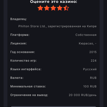
Оцените это казино:
Владелец:
Philton Store Ltd., зарегистрированная на Кипре
Платформа:
Собственная
Лицензия:
Кюрасао, -
Год основания:
2015
Количество игр:
224
Языки интерфейса:
Русский
Валюта:
RUB
Минимальная ставка:
100 RUB
Ограничение на вывод:
20 000 RUB/день