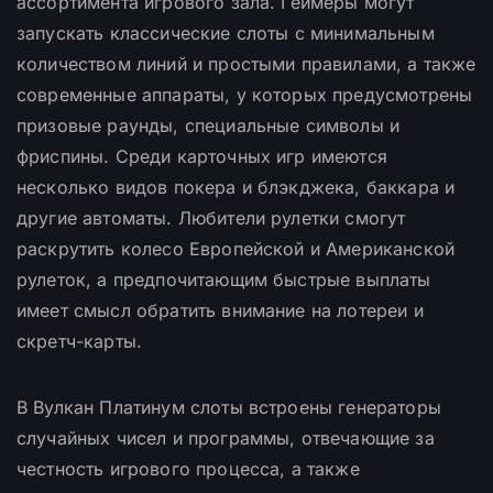
ассортимента игрового зала. Геймеры могут
запускать классические слоты с минимальным
количеством линий и простыми правилами, а также
современные аппараты, у которых предусмотрены
призовые раунды, специальные символы и
фриспины. Среди карточных игр имеются
несколько видов покера и блэкджека, баккара и
другие автоматы. Любители рулетки смогут
раскрутить колесо Европейской и Американской
рулеток, а предпочитающим быстрые выплаты
имеет смысл обратить внимание на лотереи и
скретч-карты.
В Вулкан Платинум слоты встроены генераторы
случайных чисел и программы, отвечающие за
честность игрового процесса, а также