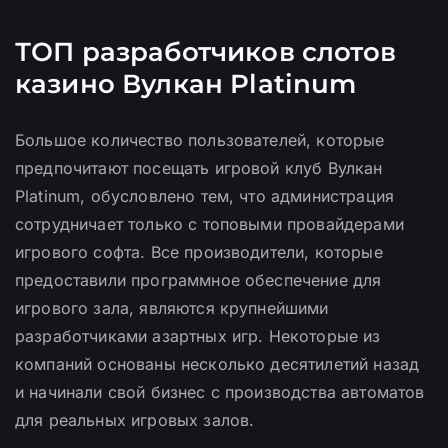
ТОП разработчиков слотов
казино Вулкан Platinum
Большое количество пользователей, которые
предпочитают посещать игровой клуб Вулкан
Platinum, обусловлено тем, что администрация
сотрудничает только с топовыми провайдерами
игрового софта. Все производители, которые
предоставили программное обеспечение для
игрового зала, являются крупнейшими
разработчиками азартных игр. Некоторые из
компаний основаны несколько десятилетий назад
и начинали свой бизнес с производства автоматов
для реальных игровых залов.