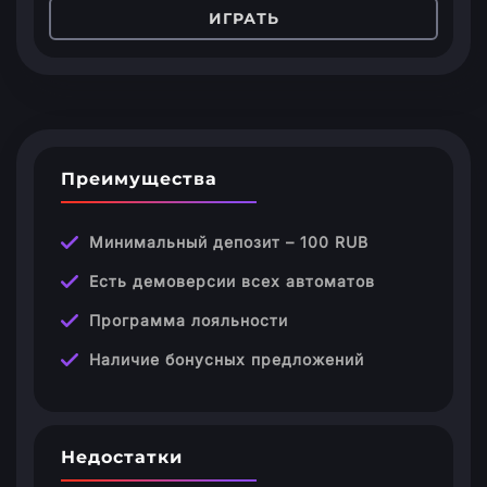
ИГРАТЬ
Преимущества
Минимальный депозит – 100 RUB
Есть демоверсии всех автоматов
Программа лояльности
Наличие бонусных предложений
Недостатки