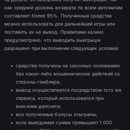
как средний уровень возврата по всем автоматам
составляет более 95%. Полученные средства
можно использовать для дальнейшей игры или
поставить их на вывод. Правилами казино
предусмотрено, что выводить выигрыши
разрешено при выполнении следующих условий:
средства получены на законных основаниях
без каких-либо мошеннических действий со
стороны гэмблера;
вывод осуществляется посредством того же
сервиса, который использовался при
внесении депозита;
все полученные бонусы отыграны;
если выводимая сумма превышает 1 000