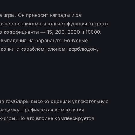
 игры. Он приносит награды и за
утешественником выполняет функции второго
о коэффициенты — 15, 200, 2000 и 10000.
а выпадения на барабанах. Бонусные
иконки с кораблем, слоном, верблюдом,
ые гэмблеры высоко оценили увлекательную
 задумку. Графическая композиция
к-игры. Но это вполне компенсируется