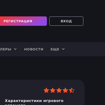
РЕГИСТРАЦИЯ
ВХОД
ИЛЕРЫ
НОВОСТИ
ЕЩЕ
Характеристики игрового