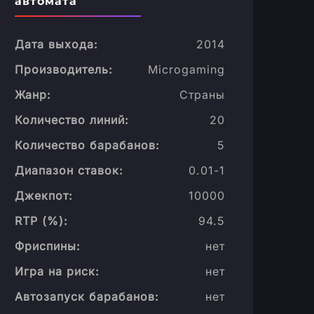
автомата
Дата выхода:
2014
Производитель:
Microgaming
Жанр:
Страны
Количество линий:
20
Количество барабанов:
5
Диапазон ставок:
0.01-1
Джекпот:
10000
RTP (%):
94.5
Фриспины:
нет
Игра на риск:
нет
Автозапуск барабанов:
нет