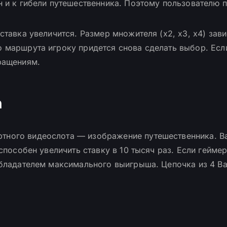
н и к гибели путешественника. Поэтому пользователю 
ставка увеличится. Размер множителя (х2, х3, х4) зав
о маршрута игроку придется снова сделать выбор. Есл
ращениям.
а
тного видеослота — изображение путешественника. 
 способен увеличить ставку в 10 тысяч раз. Если гейм
 обладателем максимального выигрыша. Цепочка из 4 В