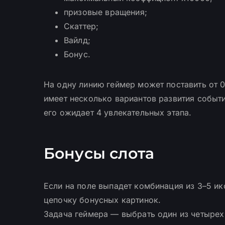
призовые вращения;
Скаттер;
Вайлд;
Бонус.
На одну линию геймер может поставить от 0
имеет несколько вариантов развития событ
его ожидает 4 увлекательных этапа.
Бонусы слота
Если на поле выпадет комбинация из 3–5 ик
цепочку бонусных картинок.
Задача геймера — выбрать один из четырех 